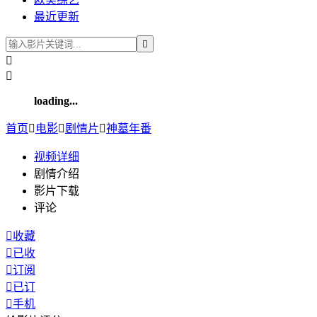
最近更新



loading...
首页

电影

剧情片

神墓年番
视频
详细
剧情介绍
影片下载
评论

收藏

已收

订阅

已订

手机