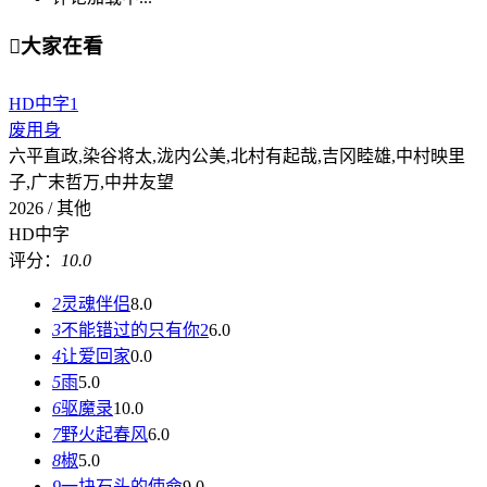

大家在看
HD中字
1
废用身
六平直政,染谷将太,泷内公美,北村有起哉,吉冈睦雄,中村映里
子,广末哲万,中井友望
2026 / 其他
HD中字
评分：
10.0
2
灵魂伴侣
8.0
3
不能错过的只有你2
6.0
4
让爱回家
0.0
5
雨
5.0
6
驱魔录
10.0
7
野火起春风
6.0
8
椒
5.0
9
一块石头的使命
9.0