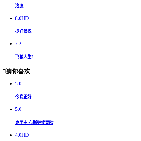
洛迪
8.0
HD
捉奸侦探
7.2
飞驰人生2

猜你喜欢
5.0
今晚正好
5.0
克里夫·布斯继续冒险
4.0
HD