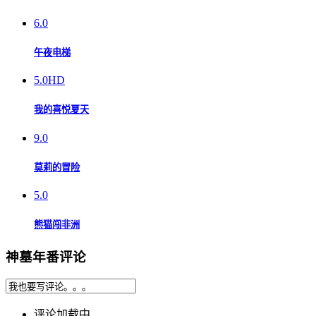
6.0
午夜电梯
5.0
HD
我的喜悦夏天
9.0
莫莉的冒险
5.0
熊猫闯非洲
神墓年番评论
评论加载中...