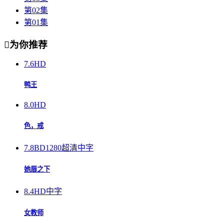
第02集
第01集

为你推荐
7.6
HD
鸭王
8.0
HD
色，戒
7.8
BD1280超清中字
她唇之下
8.4
HD中字
女教师