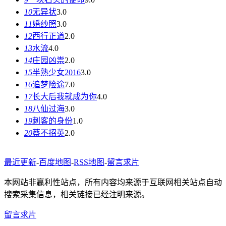
10
无异状
3.0
11
婚纱照
3.0
12
西行正道
2.0
13
水流
4.0
14
庄园凶祟
2.0
15
半熟少女2016
3.0
16
追梦险途
7.0
17
长大后我就成为你
4.0
18
八仙过海
3.0
19
刺客的身份
1.0
20
蔡不招英
2.0
最近更新
-
百度地图
-
RSS地图
-
留言求片
本网站非赢利性站点，所有内容均来源于互联网相关站点自动
搜索采集信息，相关链接已经注明来源。
留言求片