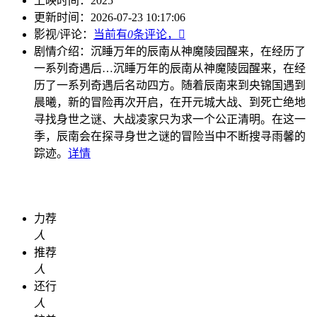
上映时间：
2025
更新时间：
2026-07-23 10:17:06
影视/评论：
当前有
0
条评论，

剧情介绍：
沉睡万年的辰南从神魔陵园醒来，在经历了
一系列奇遇后…
沉睡万年的辰南从神魔陵园醒来，在经
历了一系列奇遇后名动四方。随着辰南来到央锦国遇到
晨曦，新的冒险再次开启，在开元城大战、到死亡绝地
寻找身世之谜、大战凌家只为求一个公正清明。在这一
季，辰南会在探寻身世之谜的冒险当中不断搜寻雨馨的
踪迹。
详情
力荐
人
推荐
人
还行
人