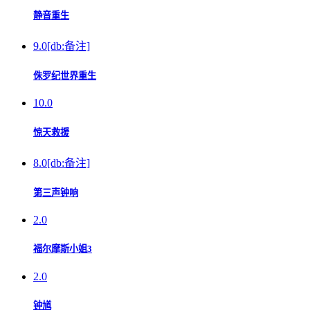
静音重生
9.0
[db:备注]
侏罗纪世界重生
10.0
惊天救援
8.0
[db:备注]
第三声钟响
2.0
福尔摩斯小姐3
2.0
钟馗