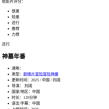
给影片评分：
很差
较差
还行
推荐
力荐
还行
神墓年番
清晰：
类型：
剧情片
冒险
冒险
神魔
更新时间：
2025 / 中国 / 刘阔
导演： 刘阔
国家/地区：
中国
时长：
120分钟
语言/字幕：
中国