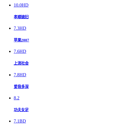
10.0
HD
孝顺媳妇
7.3
HD
苹果2007
7.6
HD
上流社会
7.8
HD
爱我多深
8.2
功夫女足
7.1
BD