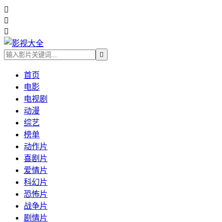




首页
电影
电视剧
动漫
综艺
榜单
动作片
喜剧片
爱情片
科幻片
恐怖片
战争片
剧情片