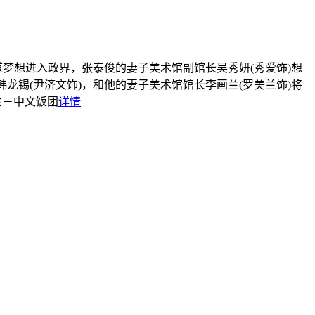
道梦想进入政界，张泰俊的妻子美术馆副馆长吴秀妍(秀爱饰)想
龙锡(尹济文饰)，和他的妻子美术馆馆长李画兰(罗美兰饰)将
兰－中文饭团
详情