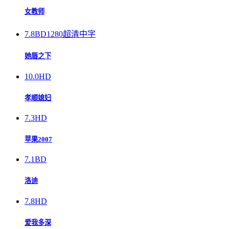
女教师
7.8
BD1280超清中字
她唇之下
10.0
HD
孝顺媳妇
7.3
HD
苹果2007
7.1
BD
洛迪
7.8
HD
爱我多深