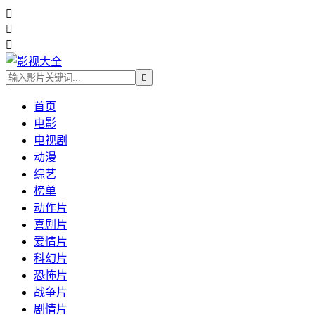




首页
电影
电视剧
动漫
综艺
榜单
动作片
喜剧片
爱情片
科幻片
恐怖片
战争片
剧情片