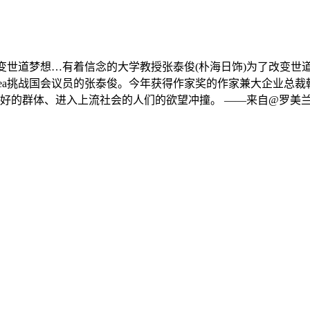
变世道梦想…
有着信念的大学教授张泰俊(朴海日饰)为了改变世
ea挑战国会议员的张泰俊。今年获得作家奖的作家兼大企业总裁韩
好的群体、进入上流社会的人们的欲望冲撞。 ——来自@罗美