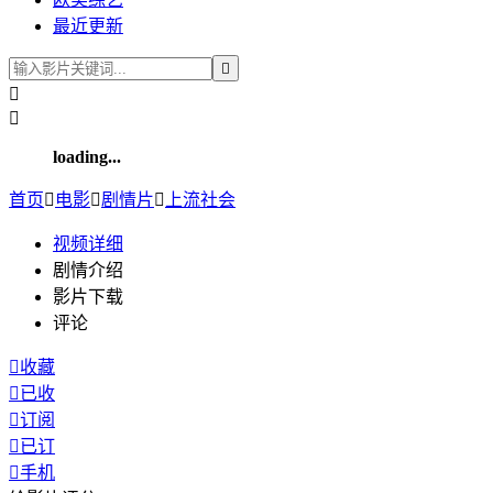
最近更新



loading...
首页

电影

剧情片

上流社会
视频
详细
剧情介绍
影片下载
评论

收藏

已收

订阅

已订

手机