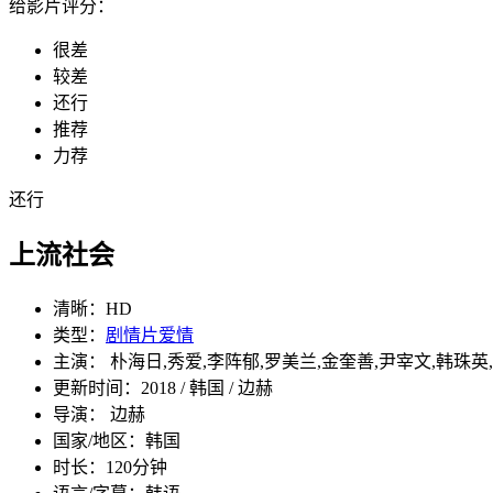
给影片评分：
很差
较差
还行
推荐
力荐
还行
上流社会
清晰：
HD
类型：
剧情片
爱情
主演： 朴海日,秀爱,李阵郁,罗美兰,金奎善,尹宰文,韩珠英
更新时间：
2018 / 韩国 / 边赫
导演： 边赫
国家/地区：
韩国
时长：
120分钟