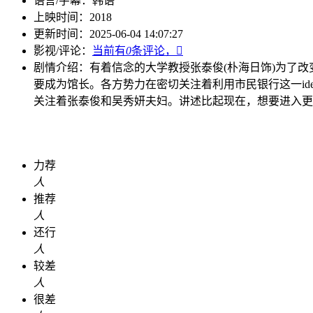
语言/字幕：
韩语
上映时间：
2018
更新时间：
2025-06-04 14:07:27
影视/评论：
当前有
0
条评论，

剧情介绍：
有着信念的大学教授张泰俊(朴海日饰)为了改
要成为馆长。各方势力在密切关注着利用市民银行这一id
关注着张泰俊和吴秀妍夫妇。讲述比起现在，想要进入更
力荐
人
推荐
人
还行
人
较差
人
很差