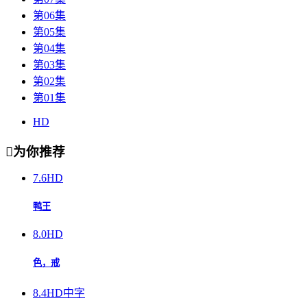
第06集
第05集
第04集
第03集
第02集
第01集
HD

为你推荐
7.6
HD
鸭王
8.0
HD
色，戒
8.4
HD中字