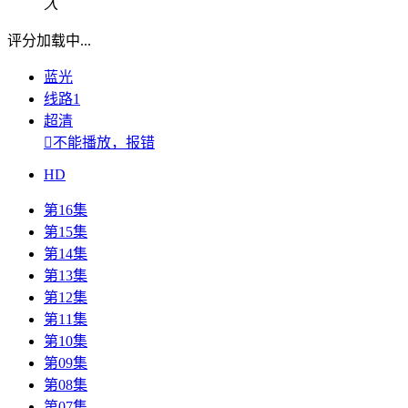
人
评分加载中...
蓝光
线路1
超清

不能播放，报错
HD
第16集
第15集
第14集
第13集
第12集
第11集
第10集
第09集
第08集
第07集