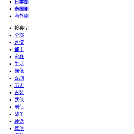
日本剧
泰国剧
海外剧
按类型
全部
言情
都市
家庭
生活
偶像
喜剧
历史
古装
武侠
刑侦
战争
神话
军旅