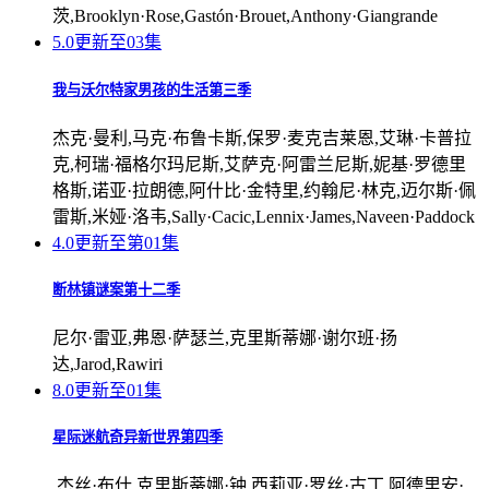
茨,Brooklyn·Rose,Gastón·Brouet,Anthony·Giangrande
5.0
更新至03集
我与沃尔特家男孩的生活第三季
杰克·曼利,马克·布鲁卡斯,保罗·麦克吉莱恩,艾琳·卡普拉
克,柯瑞·福格尔玛尼斯,艾萨克·阿雷兰尼斯,妮基·罗德里
格斯,诺亚·拉朗德,阿什比·金特里,约翰尼·林克,迈尔斯·佩
雷斯,米娅·洛韦,Sally·Cacic,Lennix·James,Naveen·Paddock
4.0
更新至第01集
断林镇谜案第十二季
尼尔·雷亚,弗恩·萨瑟兰,克里斯蒂娜·谢尔班·扬
达,Jarod,Rawiri
8.0
更新至01集
星际迷航奇异新世界第四季
,杰丝·布什,克里斯蒂娜·钟,西莉亚·罗丝·古丁,阿德里安·