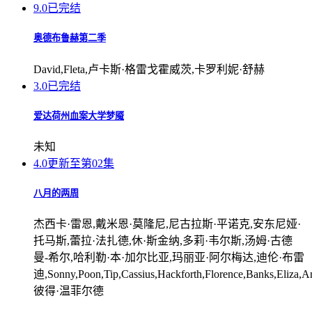
9.0
已完结
奥德布鲁赫第二季
David,Fleta,卢卡斯·格雷戈霍威茨,卡罗利妮·舒赫
3.0
已完结
爱达荷州血案大学梦魇
未知
4.0
更新至第02集
八月的两周
杰西卡·雷恩,戴米恩·莫隆尼,尼古拉斯·平诺克,安东尼娅·
托马斯,蕾拉·法扎德,休·斯金纳,多莉·韦尔斯,汤姆·古德
曼-希尔,哈利勒·本·加尔比亚,玛丽亚·阿尔梅达,迪伦·布雷
迪,Sonny,Poon,Tip,Cassius,Hackforth,Florence,Banks,Eliza,
彼得·温菲尔德