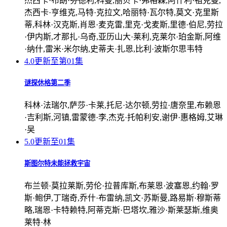
杰西卡·布朗·芬德利,科曼,丽贝卡·弗格森,阿什利·祖克曼,
杰西卡·亨维克,马特·克拉文,哈丽特·瓦尔特,莫文·克里斯
蒂,科林·汉克斯,肖恩·麦克雷,里克·戈麦斯,里德·伯尼,劳拉
·伊内斯,才那扎·乌奇,亚历山大·莱利,克莱尔·珀金斯,阿维
·纳什,雷米·米尔纳,史蒂夫·扎恩,比利·波斯尔思韦特
4.0
更新至第01集
谜探休格第二季
科林·法瑞尔,萨莎·卡莱,托尼·达尔顿,劳拉·唐奈里,布赖恩
·吉利斯,河镇,雷蒙德·李,杰克·托帕利安,谢伊·惠格姆,艾琳
·吴
5.0
更新至01集
斯图尔特未能拯救宇宙
布兰顿·莫拉莱斯,劳伦·拉普库斯,布莱恩·波塞恩,约翰·罗
斯·鲍伊,丁瑞奇,乔什·布雷纳,凯文·苏斯曼,路易斯·穆斯蒂
略,瑞恩·卡特赖特,阿蒂克斯·巴塔坎,雅沙·斯莱瑟斯,维奥
莱特·林