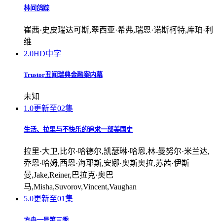
林间鸽踪
崔茜·史皮瑞达可斯,翠西亚·希弗,瑞恩·诺斯柯特,库珀·利
维
2.0
HD中字
Trustor丑闻瑞典金融案内幕
未知
1.0
更新至02集
生活、拉里与不快乐的追求一部美国史
拉里·大卫,比尔·哈德尔,凯瑟琳·哈恩,林-曼努尔·米兰达,
乔恩·哈姆,西恩·海耶斯,安娜·奥斯奥拉,苏茜·伊斯
曼,Jake,Reiner,巴拉克·奥巴
马,Misha,Suvorov,Vincent,Vaughan
5.0
更新至01集
方舟一号第三季