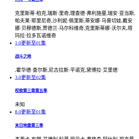
克里斯蒂·柏克,瑞斯·里奇,理查德·弗利施曼,瑞安·亚当斯,
帕夫莱·耶里尼奇,沙利妮·佩里斯,蒂安娜·乌普切娃,戴安
娜·贝穆德斯,贾德兰·马尔科维奇,克里斯蒂娜·沃尔夫,塔
玛拉·拉多瓦诺维奇
1.0
更新至01集
战斗之地
,霍华德·查尔斯,尼古拉斯·平诺克,黛博拉·艾里德
3.0
更新至02集
权欲第三章第五季
未知
8.0
更新至01集
末日地堡第三季