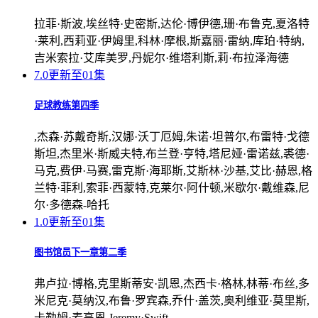
拉菲·斯波,埃丝特·史密斯,达伦·博伊德,珊·布鲁克,夏洛特
·莱利,西莉亚·伊姆里,科林·摩根,斯嘉丽·雷纳,库珀·特纳,
吉米索拉·艾库美罗,丹妮尔·维塔利斯,莉·布拉泽海德
7.0
更新至01集
足球教练第四季
,杰森·苏戴奇斯,汉娜·沃丁厄姆,朱诺·坦普尔,布雷特·戈德
斯坦,杰里米·斯威夫特,布兰登·亨特,塔尼娅·雷诺兹,裘德·
马克,费伊·马赛,雷克斯·海耶斯,艾斯林·沙基,艾比·赫恩,格
兰特·菲利,索菲·西蒙特,克莱尔·阿什顿,米歇尔·戴维森,尼
尔·多德森-哈托
1.0
更新至01集
图书馆员下一章第二季
弗卢拉·博格,克里斯蒂安·凯恩,杰西卡·格林,林蒂·布丝,多
米尼克·莫纳汉,布鲁·罗宾森,乔什·盖茨,奥利维亚·莫里斯,
卡勒姆·麦高恩,Jeremy·Swift