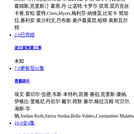
霍姆斯,克里斯汀·霍恩,丹·让诺特,卡罗尔·凯恩,亚历克丝·
卡普,安松·蒙特,Chris,Myers,梅利莎·纳维亚,比安卡·努加
拉,基利安·奥沙利文,巴布斯·奥卢桑莫昆,帕顿·奥斯瓦尔
特
2.0
已完结
波兰家族第三季
未知
7.0
更新至02集
青春碎片
埃文·蕾切尔·伍德,韦斯·本特利,凯雅·基伯,克里斯·康纳,
伊格比·里格尼,丹尼尔·戴尔,荷默·基尔,格拉汉姆·坎贝尔,
海斯·华
纳,Jordan·Roth,Sierra·Stoliar,Bella·Valdes,Constantine·Malah
10.0
全4集