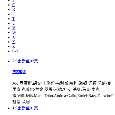
P
Q
R
S
T
U
V
W
X
Y
Z
0-9
7.0
更新至02集
西区帮派
J·K·西蒙斯,胡安·卡洛斯·韦利斯,哈利·海顿-佩顿,凯伦·克
里奇,克莱尔·兰金,罗恩·米德,杜安·基奥,马克·麦克
雷,Will·Jeffs,Maria·Dinn,Andrea·Gallo,Erniel·Baez,Derwin·Ph
凯蒂·莱恩
1.0
更新至01集