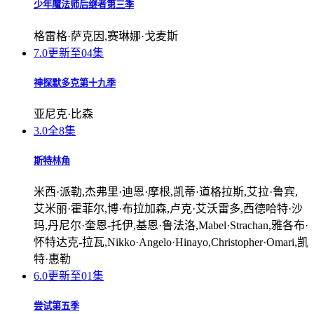
少年魔法师后继者第三季
格雷格·萨克因,赛琳娜·戈麦斯
7.0
更新至04集
神探默多克第十九季
亚尼克·比森
3.0
全8集
斯特林角
米西·派勒,杰弗里·迪恩·摩根,凯蒂·道格拉斯,艾拉·鲁宾,
艾米丽·霍菲尔,博·布拉加森,卢克·艾沃雷多,西德哈特·沙
玛,丹尼尔·奎恩-托伊,基恩·鲁法洛,Mabel·Strachan,雅各布·
怀特达克-拉瓦,Nikko·Angelo·Hinayo,Christopher·Omari,凯
特·惠勒
6.0
更新至01集
尝试第五季