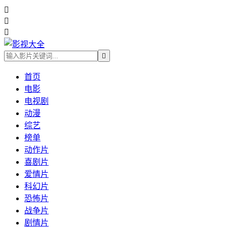




首页
电影
电视剧
动漫
综艺
榜单
动作片
喜剧片
爱情片
科幻片
恐怖片
战争片
剧情片