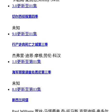
3.0
更新至01集
切尔西侦探第四季
未知
9.0
更新至01集
行尸走肉死亡之城第三季
杰弗里·迪恩·摩根,劳伦·科汉
1.0
更新至第01集
海军罪案调查处悉尼第三季
未知
8.0
更新至第03集
新西兰间谍
Paul,Williams,罗丝·马塔费奥,乔·托马斯,克劳迪娅·奥多尔