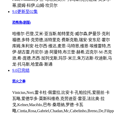
蒂,提姆·科伊,山姆·坎贝尔
9.0
更新至02集
恐怖角(剧版)
哈维尔·巴登,艾米·亚当斯,帕特里克·威尔森,萨曼莎·克利
福德,多特·克劳德,派特里克·费斯克勒,瑞安·安东尼·霍尔
库姆,朱利安·杜尔西·维达,麦思·马特恩,维恩·埃维雷特,杰
伊·胡古雷,丹尼尔·迪·阿曼特,布兰登·赫希,迈克尔·M·杰克
逊,希·庞德,杰西·加列戈斯,玛莎·米兰,朱万达斯·坎迪斯,马
龙·托马斯,哈里森·斯通
9.0
已完结
怒火之拳
Vinicius,Neri,雷卡杜·佩雷拉,比安卡·孔帕拉托,爱丽丝·卡
瓦略,爱德华多·莫斯科维奇,克劳迪亚·雷亚,法比奥·拉
戈,Kelner,Macêdo,巴布·桑塔纳,罗德·卡瓦
略,Cintia,Rosa,Gabriel,Chadan,Mc,Cabelinho,Breno,De,Filipp