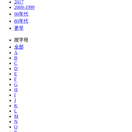
2017
2009-1999
90年代
80年代
更早
按字母
全部
A
B
C
D
E
F
G
H
I
J
K
L
M
N
O