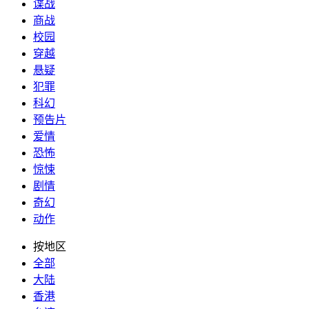
谍战
商战
校园
穿越
悬疑
犯罪
科幻
预告片
爱情
恐怖
惊悚
剧情
奇幻
动作
按地区
全部
大陆
香港