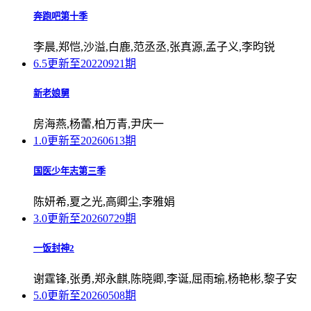
奔跑吧第十季
李晨,郑恺,沙溢,白鹿,范丞丞,张真源,孟子义,李昀锐
6.5
更新至20220921期
新老娘舅
房海燕,杨蕾,柏万青,尹庆一
1.0
更新至20260613期
国医少年志第三季
陈妍希,夏之光,高卿尘,李雅娟
3.0
更新至20260729期
一饭封神2
谢霆锋,张勇,郑永麒,陈晓卿,李诞,屈雨瑜,杨艳彬,黎子安
5.0
更新至20260508期