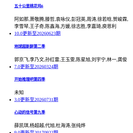
五十公里桃花坞6
阿如那,萧敬腾,滕哲,袁咏仪,彭冠英,周涛,徐若晗,贺峻霖,
李雪琴,王子奇,陈鑫海,方媛,徐志胜,李嘉琦,庾恩利
10.0
更新至20260623期
地球超新鲜第二季
郭京飞,李乃文,孙红雷,王玉雯,陈星旭,刘宇宁,林一,龚俊
7.0
更新至20260324期
开始推理吧第四季
未知
3.0
更新至20260731期
心动的信号第九季
薛凯琪,杨超越,代旭,杜海涛,张纯烨
9.0
更新至20170922期