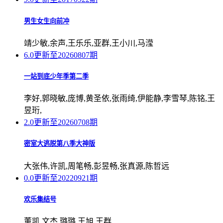
男生女生向前冲
靖少敏,余声,王乐乐,亚群,王小川,马滢
6.0
更新至20260807期
一站到底少年季第二季
李好,郭晓敏,庞博,黄圣依,张雨绮,伊能静,李雪琴,陈铭,王
昱珩,
2.0
更新至20260708期
密室大逃脱第八季大神版
大张伟,许凯,周笔畅,彭昱畅,张真源,陈哲远
0.0
更新至20220921期
欢乐集结号
董凯,文杰,璐璐,王旭,王群