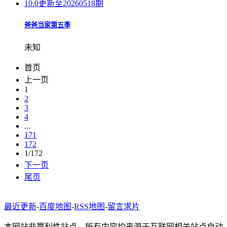
10.0
更新至20260518期
爸爸当家第五季
未知
首页
上一页
1
2
3
4
...
171
172
1/172
下一页
尾页
最近更新
-
百度地图
-
RSS地图
-
留言求片
本网站非赢利性站点，所有内容均来源于互联网相关站点自动