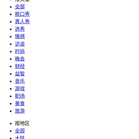
全部
脱口秀
真人秀
选秀
情感
访谈
时尚
晚会
财经
益智
音乐
游戏
职场
美食
旅游
按地区
全部
大陆