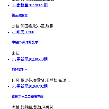
0.0
更新至20220921期
第三调解室
刘佳,何国锋,张小童,张鹏
2.0
明天 12:00
中餐厅·南洋拾光季
未知
8.2
更新至20230513期
你好星期六
何炅,蔡少芬,秦霄贤,王鹤棣,布瑞吉
6.0
更新至20260702期
喜剧之王单口季第三季
庞博,郭麒麟,黄渤,马思纯