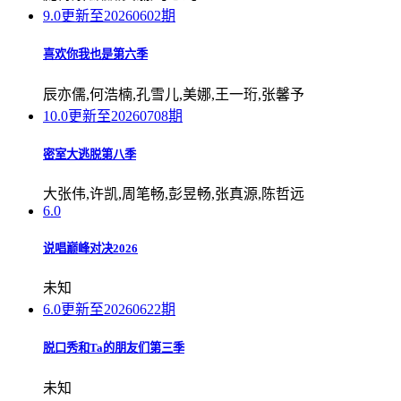
9.0
更新至20260602期
喜欢你我也是第六季
辰亦儒,何浩楠,孔雪儿,美娜,王一珩,张馨予
10.0
更新至20260708期
密室大逃脱第八季
大张伟,许凯,周笔畅,彭昱畅,张真源,陈哲远
6.0
说唱巅峰对决2026
未知
6.0
更新至20260622期
脱口秀和Ta的朋友们第三季
未知