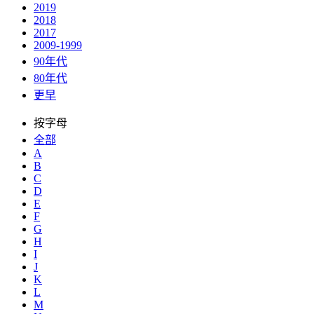
2019
2018
2017
2009-1999
90年代
80年代
更早
按字母
全部
A
B
C
D
E
F
G
H
I
J
K
L
M