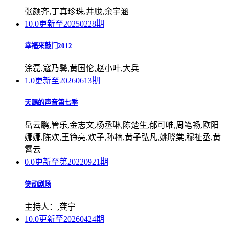
张颜齐,丁真珍珠,井胧,余宇涵
10.0
更新至20250228期
幸福来敲门2012
涂磊,寇乃馨,黄国伦,赵小叶,大兵
1.0
更新至20260613期
天赐的声音第七季
岳云鹏,管乐,金志文,杨丞琳,陈楚生,郁可唯,周笔畅,欧阳
娜娜,陈欢,王铮亮,欢子,孙楠,黄子弘凡,姚晓棠,穆祉丞,黄
霄云
0.0
更新至第20220921期
笑动剧场
主持人：,龚宁
10.0
更新至20260424期