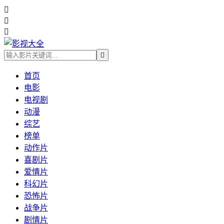




首页
电影
电视剧
动漫
综艺
榜单
动作片
喜剧片
爱情片
科幻片
恐怖片
战争片
剧情片