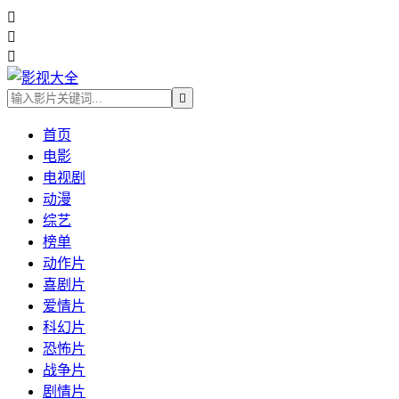




首页
电影
电视剧
动漫
综艺
榜单
动作片
喜剧片
爱情片
科幻片
恐怖片
战争片
剧情片