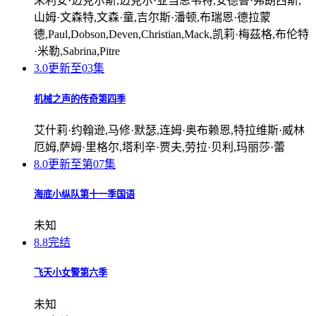
朱利安·迈克尔斯,迈克尔·亚当思韦特,安德鲁·弗朗西斯,
山姆·文森特,文森·童,吉尔斯·潘顿,布瑞恩·德拉蒙
德,Paul,Dobson,Deven,Christian,Mack,凯莉·梅茲格,布伦特
·米勒,Sabrina,Pitre
3.0
更新至03集
机械之声的传奇第四季
艾什莉·约翰逊,马修·默瑟,连姆·奥布赖恩,特拉维斯·威林
厄姆,萨姆·里格尔,塔利辛·贾夫,劳拉·贝利,玛丽莎·蕾
8.0
更新至第07集
海底小纵队第十一季国语
未知
8.8
完结
飞天小女警第六季
未知