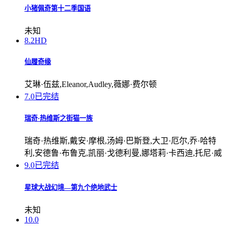
小猪佩奇第十二季国语
未知
8.2
HD
仙履奇缘
艾琳·伍兹,Eleanor,Audley,薇娜·费尔顿
7.0
已完结
瑞奇·热维斯之街猫一族
瑞奇·热维斯,戴安·摩根,汤姆·巴斯登,大卫·厄尔,乔·哈特
利,安德鲁·布鲁克,凯丽·戈德利曼,娜塔莉·卡西迪,托尼·威
9.0
已完结
星球大战幻境—第九个绝地武士
未知
10.0