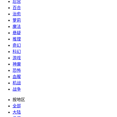
后宫
百合
治愈
萝莉
魔法
悬疑
推理
奇幻
科幻
游戏
神魔
恐怖
血腥
机战
战争
按地区
全部
大陆