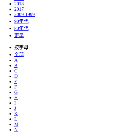
2018
2017
2009-1999
90年代
80年代
更早
按字母
全部
A
B
C
D
E
F
G
H
I
J
K
L
M
N