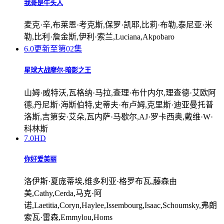
我哥是牛头人
麦克·辛,布莱恩·考克斯,保罗·凯耶,比莉·布勒,泰尼亚·米
勒,比利·詹金斯,伊利·索兰,Luciana,Akpobaro
6.0
更新至第02集
星球大战摩尔-暗影之王
山姆·威特沃,瓦格纳·马拉,查理·布什内尔,理查德·艾欧阿
德,丹尼斯·海斯伯特,史蒂夫·布卢姆,克里斯·迪亚曼托普
洛斯,吉第安·艾朵,瓦内萨·马歇尔,AJ·罗卡西奥,戴维·W·
科林斯
7.0
HD
你好爱美丽
洛伊斯·夏庞蒂埃,维多利亚·格罗布瓦,藤森由
美,Cathy,Cerda,马克·阿
诺,Laetitia,Coryn,Haylee,Issembourg,Isaac,Schoumsky,弗朗
索瓦·雷森,Emmylou,Homs