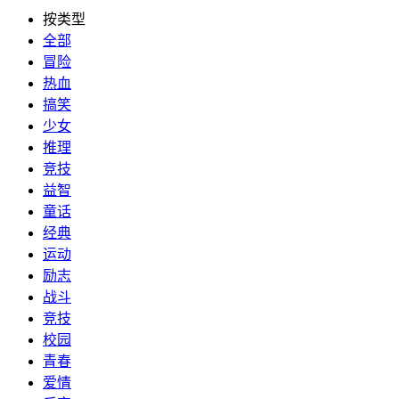
按类型
全部
冒险
热血
搞笑
少女
推理
竞技
益智
童话
经典
运动
励志
战斗
竞技
校园
青春
爱情