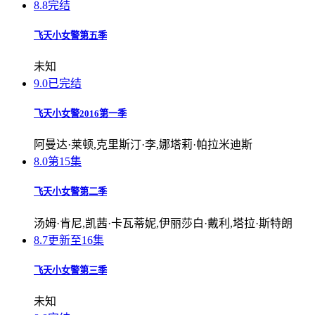
8.8
完结
飞天小女警第五季
未知
9.0
已完结
飞天小女警2016第一季
阿曼达·莱顿,克里斯汀·李,娜塔莉·帕拉米迪斯
8.0
第15集
飞天小女警第二季
汤姆·肯尼,凯茜·卡瓦蒂妮,伊丽莎白·戴利,塔拉·斯特朗
8.7
更新至16集
飞天小女警第三季
未知