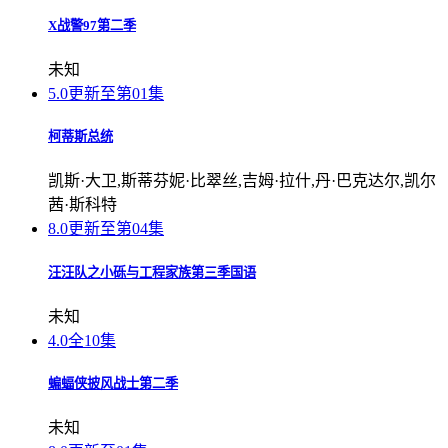
X战警97第二季
未知
5.0
更新至第01集
柯蒂斯总统
凯斯·大卫,斯蒂芬妮·比翠丝,吉姆·拉什,丹·巴克达尔,凯尔
茜·斯科特
8.0
更新至第04集
汪汪队之小砾与工程家族第三季国语
未知
4.0
全10集
蝙蝠侠披风战士第二季
未知