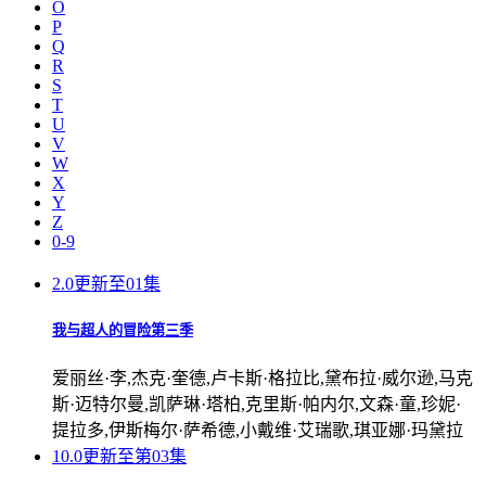
O
P
Q
R
S
T
U
V
W
X
Y
Z
0-9
2.0
更新至01集
我与超人的冒险第三季
爱丽丝·李,杰克·奎德,卢卡斯·格拉比,黛布拉·威尔逊,马克
斯·迈特尔曼,凯萨琳·塔柏,克里斯·帕内尔,文森·童,珍妮·
提拉多,伊斯梅尔·萨希德,小戴维·艾瑞歌,琪亚娜·玛黛拉
10.0
更新至第03集