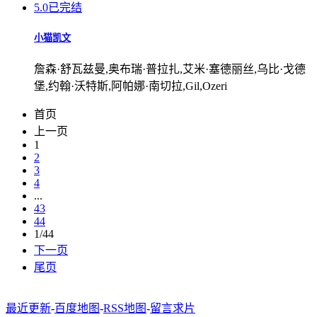
5.0
已完结
小猫凯文
詹森·舒瓦兹曼,奥布瑞·普拉扎,艾米·塞德丽丝,乌比·戈德
堡,约翰·沃特斯,阿帕娜·南切拉,Gil,Ozeri
首页
上一页
1
2
3
4
...
43
44
1/44
下一页
尾页
最近更新
-
百度地图
-
RSS地图
-
留言求片