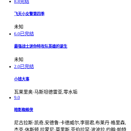
8.8
完结
飞天小女警第四季
未知
6.0
已完结
最强战士迷你特攻队英雄的诞生
未知
2.0
已完结
小钱大事
瓦莱里奥·马斯坦德雷亚,零水垢
9.0
暗影蜘蛛侠
尼古拉斯·凯奇,安德鲁·卡德威尔,李丽君,布莱丹·格里森,
杰克·休斯顿,拉蒙尼·莫里斯,亚伯拉罕·波波拉,约翰·帕特