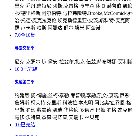
里克·乔丹,惠特尼·赖斯,克雷格·亨宁森,休·B·赫鲁伯,凯伦
·罗德里格斯,阿尔伯特·马拉弗隆特,Brooke,McCormick,乔
治·托德·麦克拉克伦,埃克桑德里亚·皮茨,斯科特·麦克阿
瑟,卢卡斯·哈斯,阿曼达·舒尔,埃米·阿奎诺
7.0
全10集
寻爱交配季
尼克·克罗尔,琼·黛安·拉斐尔,扎克·伍兹,萨布琳娜·贾利斯
10.0
已完结
鬼泣第二季
约翰尼·扬·博施,丝柯·泰勒-考普顿,李勋,凯文·康瑞,伊恩·
詹姆斯·柯莱特,克里斯·科波拉,本杰明·阿比奥拉,乔恩·格
里斯,罗比·戴蒙德,凯瑞·华格伦,多诺万·巴顿,罗格·杰克逊,
马修·沃特森,杰森·马诺查,艾瑞卡·林贝克
9.0
已完结