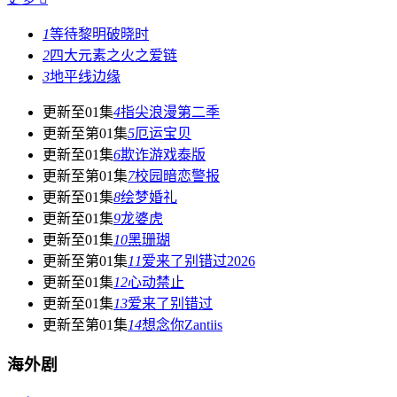
1
等待黎明破晓时
2
四大元素之火之爱链
3
地平线边缘
更新至01集
4
指尖浪漫第二季
更新至第01集
5
厄运宝贝
更新至01集
6
欺诈游戏泰版
更新至第01集
7
校园暗恋警报
更新至01集
8
绘梦婚礼
更新至01集
9
龙婆虎
更新至01集
10
黑珊瑚
更新至第01集
11
爱来了别错过2026
更新至01集
12
心动禁止
更新至01集
13
爱来了别错过
更新至第01集
14
想念你Zantiis
海外剧