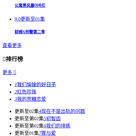
公寓黑风暴아파트
9.0
更新至01集
财阀X刑警第二季
查看更多

排行榜
更多

1
我们愉快的好日子
2
红色珍珠
3
我的荒糖恋爱
更新至02集
4
现在不是出轨的问题
更新至第02集
5
初智齿
更新至第02集
6
我们的排练
更新至01集
7
罪与爱