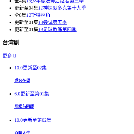
全4集
10
少年魔法师后继者第三季
更新至04集
11
神探默多克第十九季
全8集
12
斯特林角
更新至01集
13
尝试第五季
更新至01集
14
足球教练第四季
台湾剧
更多

10.0
更新至02集
成名在望
6.0
更新至第01集
阿松与阿暖
10.0
更新至第02集
百味人生