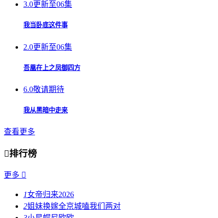
3.0
更新至06集
我当卧底这件事
2.0
更新至06集
吾凰在上之凤御四方
6.0
敬请期待
我从黑暗中走来
查看更多

排行榜
更多

1
女帝归来2026
2
姐妹换嫁全京城嗑我们两对
3
小星帽尼欧欧