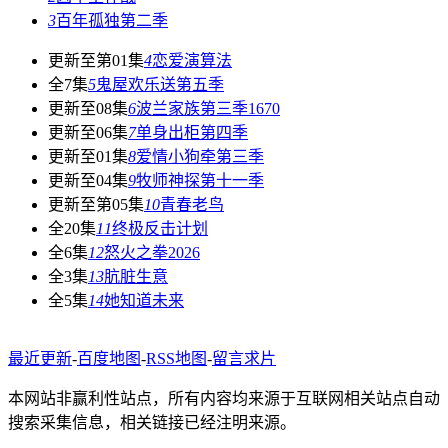
3
百年孤独第二季
更新至第01集
4
恋爱演算法
全7集
5
鬼屋欢乐送第五季
更新至08集
6
波兰家族第三季1670
更新至06集
7
单身出柜第四季
更新至01集
8
爱情小狗牵第三季
更新至04集
9
牧师神探第十一季
更新至第05集
10
青春老鸟
全20集
11
终极反击计划
全6集
12
怒火之拳2026
全3集
13
肮脏生意
全5集
14
她知道未来
最近更新
-
百度地图
-
RSS地图
-
留言求片
本网站非赢利性站点，所有内容均来源于互联网相关站点自动
搜索采集信息，相关链接已经注明来源。