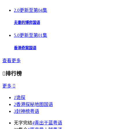
2.0
更新至第04集
夫妻的博弈国语
5.0
更新至第01集
香港奇案国语
查看更多

排行榜
更多

1
诡探
2
香港探秘地图国语
3
封神榜粤语
无字完结
4
青出于蓝粤语