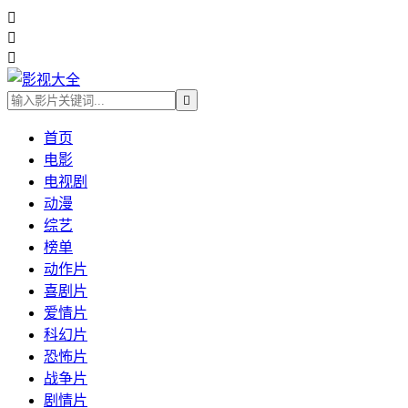




首页
电影
电视剧
动漫
综艺
榜单
动作片
喜剧片
爱情片
科幻片
恐怖片
战争片
剧情片