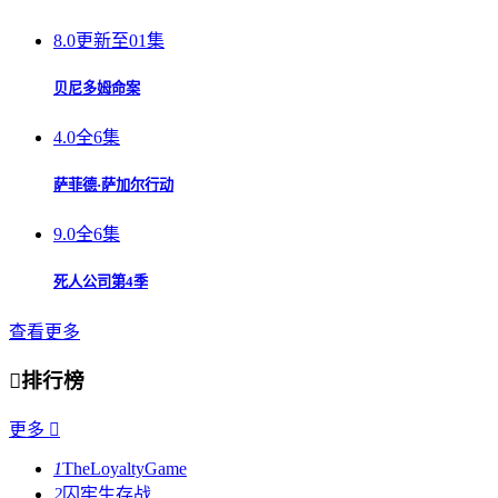
8.0
更新至01集
贝尼多姆命案
4.0
全6集
萨菲德·萨加尔行动
9.0
全6集
死人公司第4季
查看更多

排行榜
更多

1
TheLoyaltyGame
2
囚牢生存战