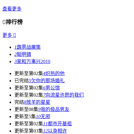
查看更多

排行榜
更多

1
霹雳战魔策
2
聪明镇
3
家和万事兴2010
更新至第02集
4
炽热的他
已完结
5
欠你的那场婚礼
更新至第02集
6
男公馆
更新至第02集
7
向流星许愿的我们
完结
8
放羊的星星
更新至08集
9
我的极品男友
更新至5集
10
无邪
更新至第02集
11
都市开基祖
更新至第03集
12
以身相许