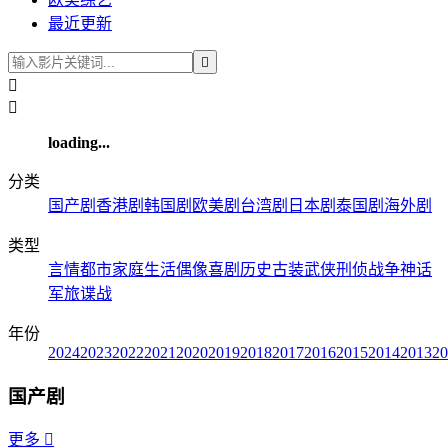
最近更新



loading...
分类
国产剧
香港剧
韩国剧
欧美剧
台湾剧
日本剧
泰国剧
海外剧
类型
言情
都市
家庭
生活
偶像
喜剧
历史
古装
武侠
刑侦
战争
神话
军旅
谍战
年份
2024
2023
2022
2021
2020
2019
2018
2017
2016
2015
2014
2013
20
国产剧
更多
