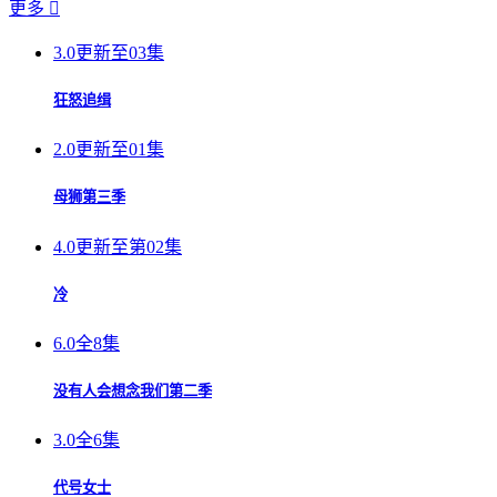
更多

3.0
更新至03集
狂怒追缉
2.0
更新至01集
母狮第三季
4.0
更新至第02集
冷
6.0
全8集
没有人会想念我们第二季
3.0
全6集
代号女士