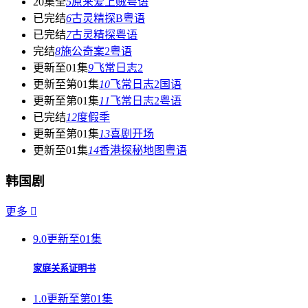
20集全
5
原来爱上贼粤语
已完结
6
古灵精探B粤语
已完结
7
古灵精探粤语
完结
8
施公奇案2粤语
更新至01集
9
飞常日志2
更新至第01集
10
飞常日志2国语
更新至第01集
11
飞常日志2粤语
已完结
12
度假季
更新至第01集
13
喜剧开场
更新至01集
14
香港探秘地图粤语
韩国剧
更多

9.0
更新至01集
家庭关系证明书
1.0
更新至第01集