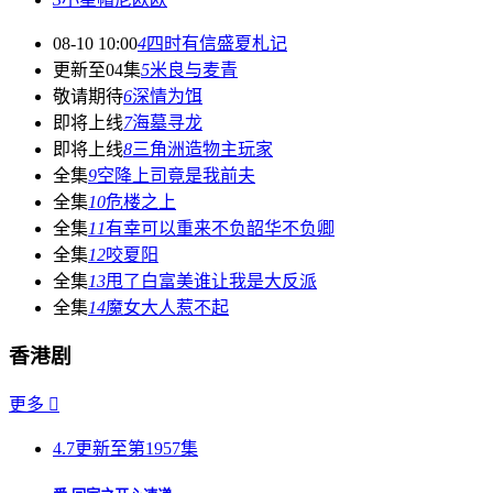
08-10 10:00
4
四时有信盛夏札记
更新至04集
5
米良与麦青
敬请期待
6
深情为饵
即将上线
7
海墓寻龙
即将上线
8
三角洲造物主玩家
全集
9
空降上司竟是我前夫
全集
10
危楼之上
全集
11
有幸可以重来不负韶华不负卿
全集
12
咬夏阳
全集
13
甩了白富美谁让我是大反派
全集
14
魔女大人惹不起
香港剧
更多

4.7
更新至第1957集