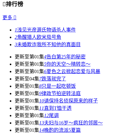

排行榜
更多

1
浅见光彦源氏物语杀人事件
2
角醒猎人欧米茄号角
3
未婚欺诈我所不知他的真面目
更新至第01集
4
告白第25年的秘密
更新至第01集
5
你的天空～晴转恋～
更新至第01集
6
夏色之云掀起恋爱与风暴
更新至04集
7
跌落就完了
更新至01集
8
只是一起吃顿饭
更新至01集
9
律政节拍逆转法庭
更新至01集
10
请保持名侦探原来的样子
更新至01集
11
直到T恤干透
更新至第01集
12
尾调
更新至01集
13
夫妇与16岁～疯狂的邻居～
更新至01集
14
晚酌的流派5夏篇