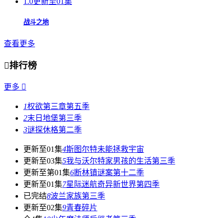
1.0
更新至01集
战斗之地
查看更多

排行榜
更多

1
权欲第三章第五季
2
末日地堡第三季
3
谜探休格第二季
更新至01集
4
斯图尔特未能拯救宇宙
更新至03集
5
我与沃尔特家男孩的生活第三季
更新至第01集
6
断林镇谜案第十二季
更新至01集
7
星际迷航奇异新世界第四季
已完结
8
波兰家族第三季
更新至02集
9
青春碎片