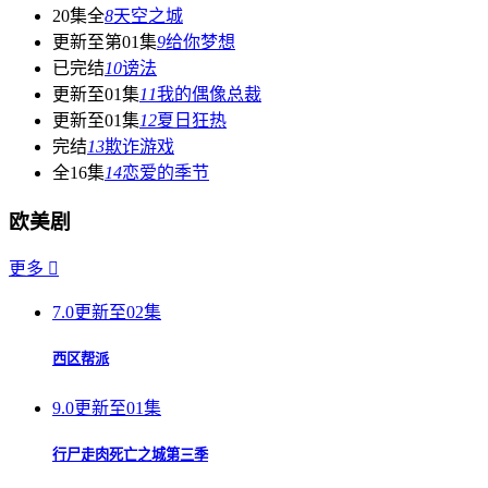
20集全
8
天空之城
更新至第01集
9
给你梦想
已完结
10
谤法
更新至01集
11
我的偶像总裁
更新至01集
12
夏日狂热
完结
13
欺诈游戏
全16集
14
恋爱的季节
欧美剧
更多

7.0
更新至02集
西区帮派
9.0
更新至01集
行尸走肉死亡之城第三季