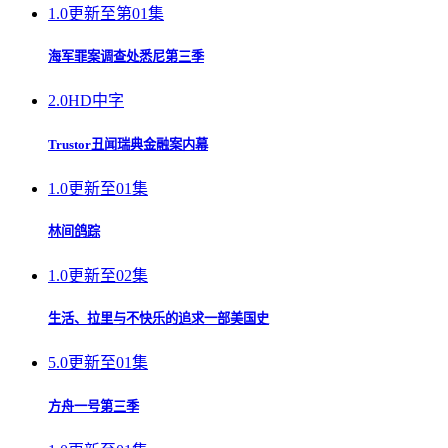
1.0
更新至第01集
海军罪案调查处悉尼第三季
2.0
HD中字
Trustor丑闻瑞典金融案内幕
1.0
更新至01集
林间鸽踪
1.0
更新至02集
生活、拉里与不快乐的追求一部美国史
5.0
更新至01集
方舟一号第三季