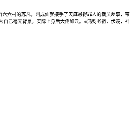
来自六六村的苏凡，刚成仙就接手了天庭最得罪人的裁员差事，带
为自己毫无背景，实际上身后大佬如云。\n鸿钧老祖，伏羲，神