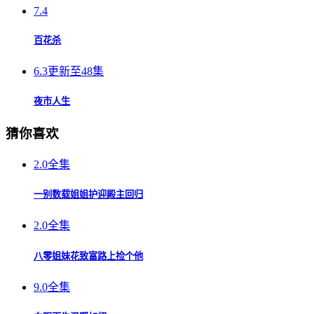
7.4
百花杀
6.3
更新至48集
夜市人生
猜你喜欢
2.0
全集
一别数载姐姐护迎殿主回归
2.0
全集
八零姐妹花致富路上捡个他
9.0
全集