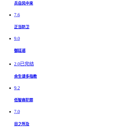
兵自风中来
7.6
正当防卫
9.0
御廷谣
2.0
已完结
余生请多指教
9.2
低智商犯罪
7.0
目之所及