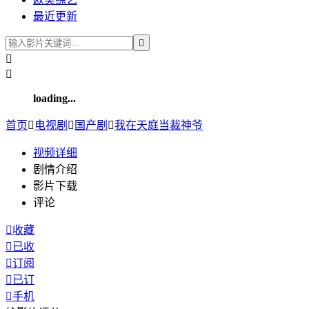
最近更新



loading...
首页

电视剧

国产剧

我在天庭当裁神爷
视频
详细
剧情介绍
影片下载
评论

收藏

已收

订阅

已订

手机