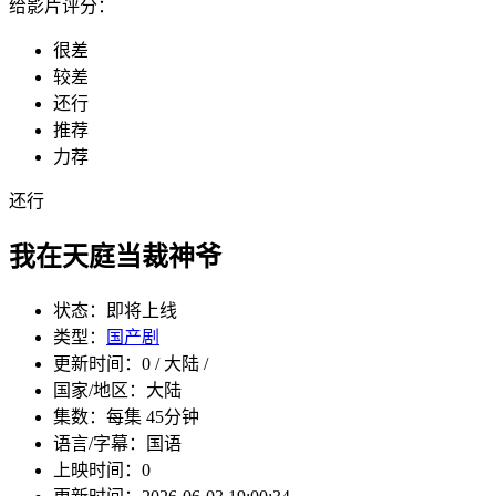
给影片评分：
很差
较差
还行
推荐
力荐
还行
我在天庭当裁神爷
状态：
即将上线
类型：
国产剧
更新时间：
0 / 大陆 /
国家/地区：
大陆
集数：
每集 45分钟
语言/字幕：
国语
上映时间：
0