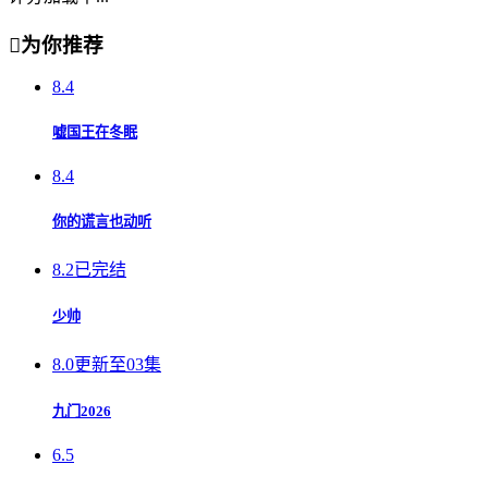

为你推荐
8.4
嘘国王在冬眠
8.4
你的谎言也动听
8.2
已完结
少帅
8.0
更新至03集
九门2026
6.5