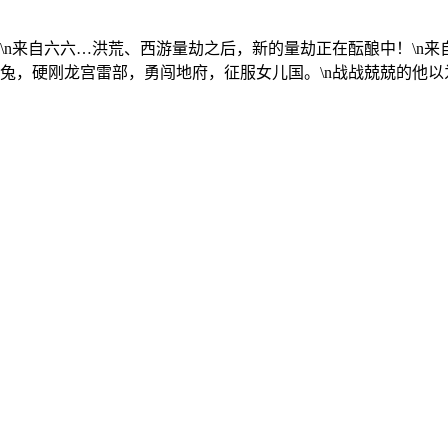
\n来自六六…
洪荒、西游量劫之后，新的量劫正在酝酿中！\n
兔，硬刚龙宫雷部，勇闯地府，征服女儿国。\n战战兢兢的他以