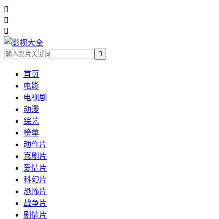




首页
电影
电视剧
动漫
综艺
榜单
动作片
喜剧片
爱情片
科幻片
恐怖片
战争片
剧情片