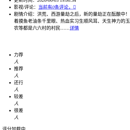
更新时间：
2026-06-03 19:00:34
影视/评论：
当前有
0
条评论，

剧情介绍：
洪荒、西游量劫之后，新的量劫正在酝酿中！
着摸鱼老油条千里眼、热血实习生顺风耳、天生神力的玉
农等都是六六村的村民……
详情
力荐
人
推荐
人
还行
人
较差
人
很差
人
评分加载中...