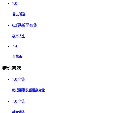
7.0
目之所及
6.3
更新至48集
夜市人生
7.4
百花杀
猜你喜欢
7.0
全集
错把董事长当相亲对象
7.0
全集
神女青岑