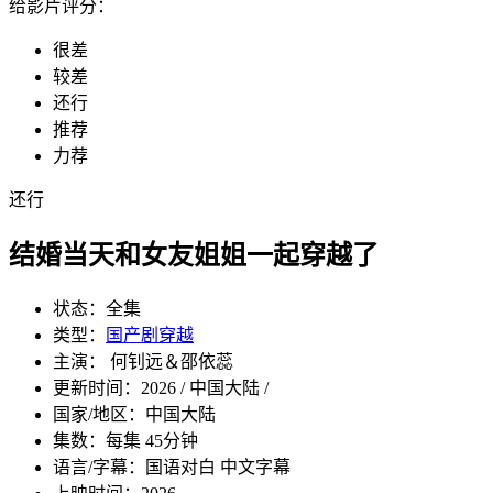
给影片评分：
很差
较差
还行
推荐
力荐
还行
结婚当天和女友姐姐一起穿越了
状态：
全集
类型：
国产剧
穿越
主演： 何钊远＆邵依蕊
更新时间：
2026 / 中国大陆 /
国家/地区：
中国大陆
集数：
每集 45分钟
语言/字幕：
国语对白 中文字幕