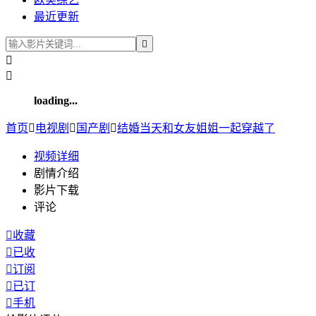
最近更新



loading...
首页

电视剧

国产剧

结婚当天和女友姐姐一起穿越了
视频
详细
剧情介绍
影片下载
评论

收藏

已收

订阅

已订

手机