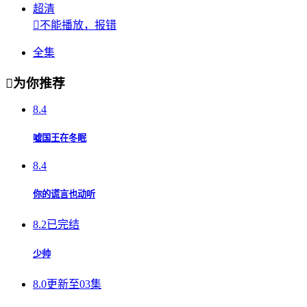
超清

不能播放，报错
全集

为你推荐
8.4
嘘国王在冬眠
8.4
你的谎言也动听
8.2
已完结
少帅
8.0
更新至03集