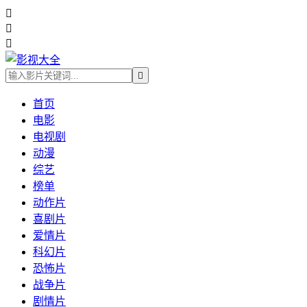




首页
电影
电视剧
动漫
综艺
榜单
动作片
喜剧片
爱情片
科幻片
恐怖片
战争片
剧情片