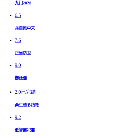
九门2026
6.5
兵自风中来
7.6
正当防卫
9.0
御廷谣
2.0
已完结
余生请多指教
9.2
低智商犯罪