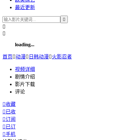
最近更新



loading...
首页

动漫

日韩动漫

火影忍者
视频
详细
剧情介绍
影片下载
评论

收藏

已收

订阅

已订

手机