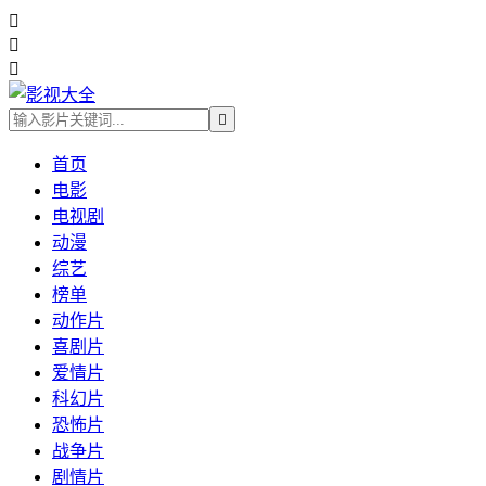




首页
电影
电视剧
动漫
综艺
榜单
动作片
喜剧片
爱情片
科幻片
恐怖片
战争片
剧情片