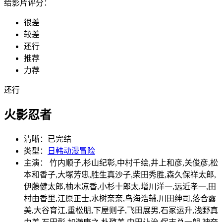
给影片评分：
很差
较差
还行
推荐
力荐
还行
火影忍者
清晰：
已完结
类型：
日韩动漫
冒险
主演： 竹内顺子,杉山纪彰,中村千绘,井上和彦,关俊彦,松
本和香子,大塚芳忠,胜生真沙子,柴田秀胜,森久保祥太郎,
伊藤健太郎,柚木凉香,小杉十郎太,增川洋一,远近孝一,田
村由香里,江原正士,水树奈奈,鸟海浩辅,川田绅司,落合露
美,大谷育江,重松朋,下屋则子,飞田展男,石冢运升,浅野真