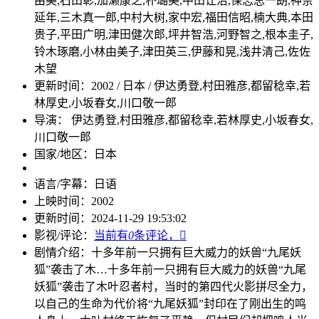
由美,石田彰,加濑康之,朴璐美,中田让治,保志总一朗,神奈
延年,三木真一郎,中村大树,家中宏,福田信昭,楠大典,本田
贵子,平田广明,津田健次郎,坪井智浩,河野智之,根本圭子,
铃木琢磨,小林由美子,津田英三,伊藤和晃,浅井清己,佐佐
木望
更新时间：
2002 / 日本 / 伊达勇登,村田雅彦,都留稔幸,若
林厚史,小坂春女,川口敬一郎
导演： 伊达勇登,村田雅彦,都留稔幸,若林厚史,小坂春女,
川口敬一郎
国家/地区：
日本
语言/字幕：
日语
上映时间：
2002
更新时间：
2024-11-29 19:53:02
影视/评论：
当前有
0
条评论，

剧情介绍：
十多年前一只拥有巨大威力的妖兽“九尾妖
狐”袭击了木…
十多年前一只拥有巨大威力的妖兽“九尾
妖狐”袭击了木叶忍者村，当时的第四代火影拼尽全力，
以自己的生命为代价将“九尾妖狐”封印在了刚出生的鸣