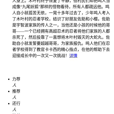
人身上。木叶村终于恢复了平静，但村民们却把鸣人当
成像“九尾妖狐”那样的怪物看待，所有人都疏远他。鸣
人自小就孤苦无依，一晃十多年过去了，少年鸣人考入
了木叶村的忍者学校，结识了好朋友佐助和小樱。佐助
是宇智波家族的传人之一，当他还是小孩的时候他的哥
哥——一个已经拥有高超忍术的忍者将他们家族的人都
杀死了，然后投靠了一直想将木叶村毁灭的大蛇丸，佐
助自小就发誓要超越哥哥，为家族报仇。鸣人他们在忍
者学校得到了教官卡卡西的精心指点，在他的帮助下去
迎接成长中的一次又一次挑战！
详情
力荐
人
推荐
人
还行
人