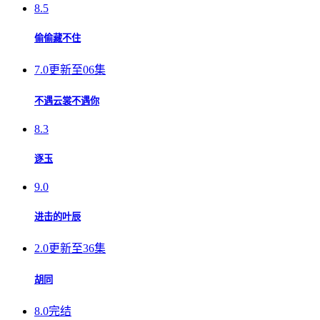
8.5
偷偷藏不住
7.0
更新至06集
不遇云裳不遇你
8.3
逐玉
9.0
进击的叶辰
2.0
更新至36集
胡同
8.0
完结