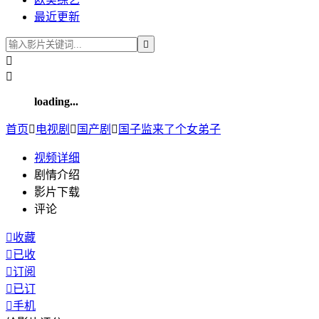
最近更新



loading...
首页

电视剧

国产剧

国子监来了个女弟子
视频
详细
剧情介绍
影片下载
评论

收藏

已收

订阅

已订

手机