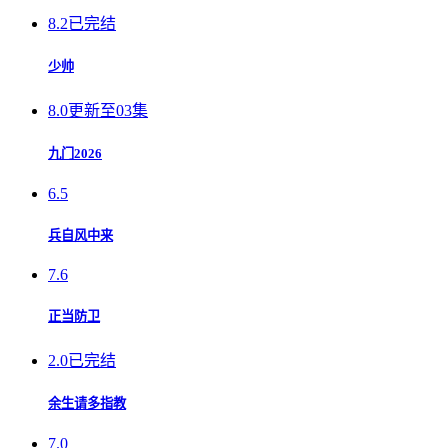
8.2
已完结
少帅
8.0
更新至03集
九门2026
6.5
兵自风中来
7.6
正当防卫
2.0
已完结
余生请多指教
7.0