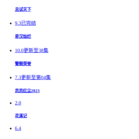
且试天下
9.3
已完结
星汉灿烂
10.0
更新至38集
警察荣誉
7.3
更新至第04集
恋恋红尘2023
2.0
花溪记
6.4