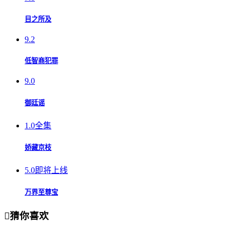
目之所及
9.2
低智商犯罪
9.0
御廷谣
1.0
全集
娇藏京枝
5.0
即将上线
万界至尊宝

猜你喜欢