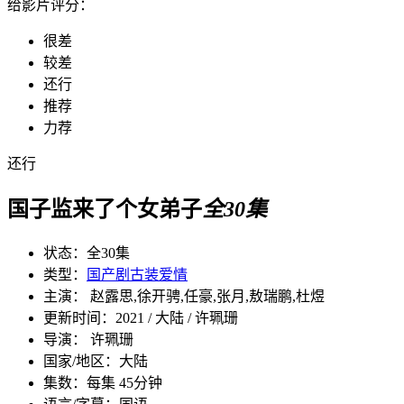
给影片评分：
很差
较差
还行
推荐
力荐
还行
国子监来了个女弟子
全30集
状态：
全30集
类型：
国产剧
古装
爱情
主演： 赵露思,徐开骋,任豪,张月,敖瑞鹏,杜煜
更新时间：
2021 / 大陆 / 许珮珊
导演： 许珮珊
国家/地区：
大陆
集数：
每集 45分钟