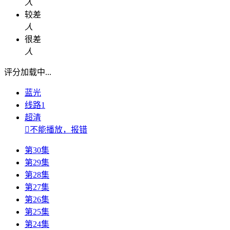
人
较差
人
很差
人
评分加载中...
蓝光
线路1
超清

不能播放，报错
第30集
第29集
第28集
第27集
第26集
第25集
第24集