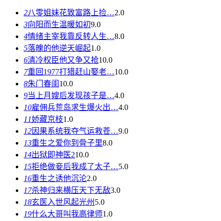
2
八零姐妹花致富路上捡…
2.0
3
向阳而生温暖如初
9.0
4
情绪主宰我靠反转人生…
8.0
5
落魄的他逆天崛起
1.0
6
清冷权臣他又争又抢
10.0
7
重回1977打猎赶山娶老…
10.0
8
朱门春闺
10.0
9
当上月嫂后发现孩子是…
4.0
10
雇佣兵荒岛求生爆火出…
4.0
11
娇藏京枝
1.0
12
因果系统我夺气运救苍…
9.0
13
重生之爱你到骨子里
8.0
14
出狱即神医2
10.0
15
拒绝做妾后我成了太子…
5.0
16
重生之诱他沉沦
2.0
17
杀神归来横压天下无敌
3.0
18
玄医入世风起光州
5.0
19
什么大哥叫我高律师
1.0