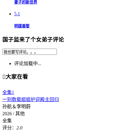
妻子的新世界
5.1
明媒善娶
国子监来了个女弟子评论
评论加载中...

大家在看
全集
1
一别数载姐姐护迎殿主回归
孙航＆李明蔚
2026 / 其他
全集
评分：
2.0