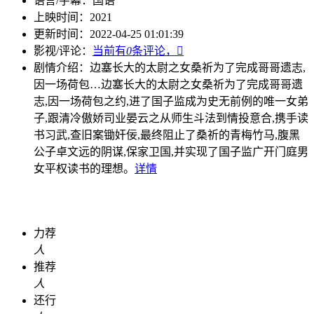
语言/字幕：
国语
上映时间：
2021
更新时间：
2022-04-25 01:01:39
影视/评论：
当前有
0
条评论，

剧情介绍：
边塞长大的太尉之女桑祈为了完成哥哥遗志,
因一场荷包…
边塞长大的太尉之女桑祈为了完成哥哥遗
志,因一场荷包之约,进了国子监成为史无前例的唯一女弟
子,跟清冷傲娇司业晏云之从师生斗法到情投意合,携手读
书习武,查旧案锄奸佞,最终阻止了桑祈的青梅竹马,腹黑
公子卓文远的阴谋,保家卫国,并实现了国子监广开门庭男
女平权读书的理想。
详情
力荐
人
推荐
人
还行