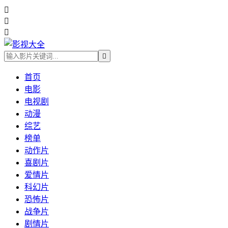




首页
电影
电视剧
动漫
综艺
榜单
动作片
喜剧片
爱情片
科幻片
恐怖片
战争片
剧情片