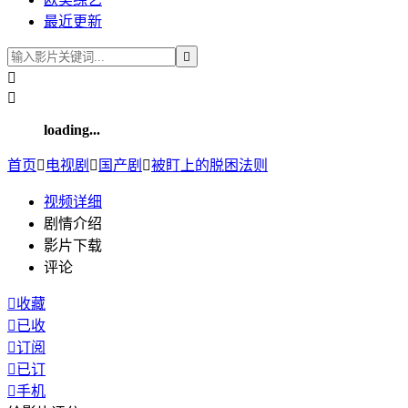
最近更新



loading...
首页

电视剧

国产剧

被盯上的脱困法则
视频
详细
剧情介绍
影片下载
评论

收藏

已收

订阅

已订

手机