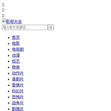




首页
电影
电视剧
动漫
综艺
榜单
动作片
喜剧片
爱情片
科幻片
恐怖片
战争片
剧情片