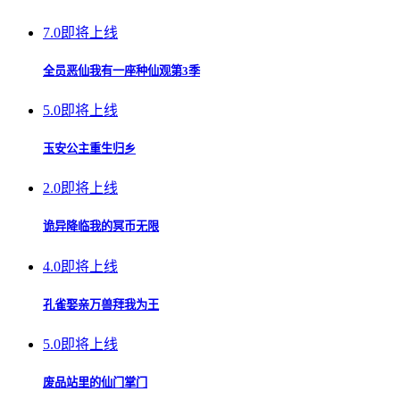
7.0
即将上线
全员恶仙我有一座种仙观第3季
5.0
即将上线
玉安公主重生归乡
2.0
即将上线
诡异降临我的冥币无限
4.0
即将上线
孔雀娶亲万兽拜我为王
5.0
即将上线
废品站里的仙门掌门