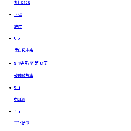
九门2026
10.0
难哄
6.5
兵自风中来
9.4
更新至第02集
玫瑰的故事
9.0
御廷谣
7.6
正当防卫