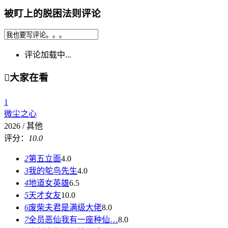
被盯上的脱困法则评论
评论加载中...

大家在看
1
微尘之心
2026 / 其他
评分：
10.0
2
第五立面
4.0
3
我的鸵鸟先生
4.0
4
地道女英雄
6.5
5
天才女友
10.0
6
废柴夫君是满级大佬
8.0
7
全员恶仙我有一座种仙…
8.0