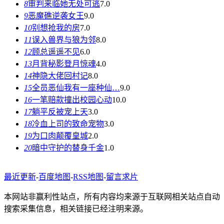
8
审判来临她无处可逃
7.0
9
恶魔礁逆袭女王
9.0
10
别想抢我的房
7.0
11
误入兽界与狼为邻
8.0
12
顾总遥遥不见
6.0
13
月背秘影登月惊魂
4.0
14
神隐大佬回村记
8.0
15
全员恶仙我有一座种仙…
9.0
16
一笔赔款撞出校园心动
10.0
17
躺平反被宠上天
3.0
18
冷血上司的致命宠物
3.0
19
为口肉颠覆皇城
2.0
20
暗中守护的替身千金
1.0
最近更新
-
百度地图
-
RSS地图
-
留言求片
本网站非赢利性站点，所有内容均来源于互联网相关站点自动
搜索采集信息，相关链接已经注明来源。