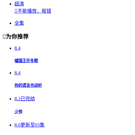
超清

不能播放，报错
全集

为你推荐
8.4
嘘国王在冬眠
8.4
你的谎言也动听
8.2
已完结
少帅
8.0
更新至03集