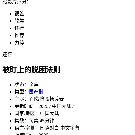
给影片评分：
很差
较差
还行
推荐
力荐
还行
被盯上的脱困法则
状态：
全集
类型：
国产剧
主演： 闫紫怡＆杨渡云
更新时间：
2026 / 中国大陆 /
国家/地区：
中国大陆
集数：
每集 45分钟
语言/字幕：
国语对白 中文字幕