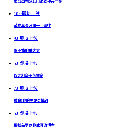
帝刃出鞘玄武门定乾坤第一季
10.0
即将上线
菜鸟县令收服十万恶徒
9.0
即将上线
跑不掉的季太太
5.0
即将上线
以才相争不负寒窗
7.0
即将上线
救命!我的男友会掉钱
5.0
即将上线
甩掉前男友我成顶流博主