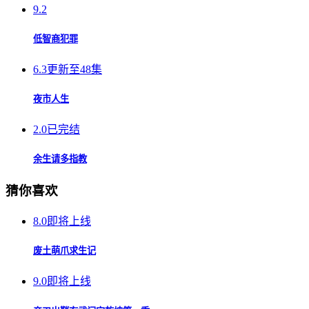
9.2
低智商犯罪
6.3
更新至48集
夜市人生
2.0
已完结
余生请多指教
猜你喜欢
8.0
即将上线
废土萌爪求生记
9.0
即将上线