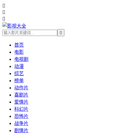




首页
电影
电视剧
动漫
综艺
榜单
动作片
喜剧片
爱情片
科幻片
恐怖片
战争片
剧情片