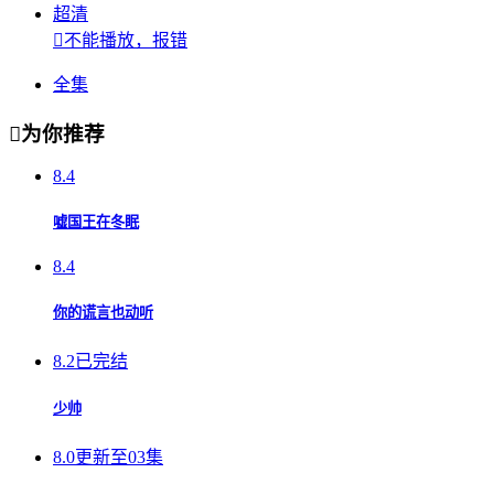
超清

不能播放，报错
全集

为你推荐
8.4
嘘国王在冬眠
8.4
你的谎言也动听
8.2
已完结
少帅
8.0
更新至03集