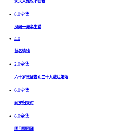
沈夫人谁也不惯着
8.0
全集
凤阙一诺半生错
4.0
替名情臻
2.0
全集
六十岁觉醒告别三十九载烂婚姻
6.0
全集
阎罗归来时
8.0
全集
明月照团圆