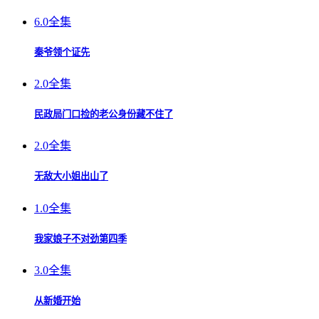
6.0
全集
秦爷领个证先
2.0
全集
民政局门口捡的老公身份藏不住了
2.0
全集
无敌大小姐出山了
1.0
全集
我家娘子不对劲第四季
3.0
全集
从新婚开始