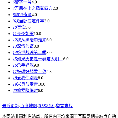
6
警字一号
4.0
7
吾凰在上之凤御四方
2.0
8
幽宅奇谭
4.0
9
我当卧底这件事
3.0
10
盲盒
5.0
11
长夜如歌
10.0
12
我从黑暗中走来
6.0
13
深情为饵
3.0
14
绝世战魂第二季
3.0
15
如果历史是一群喵大明…
6.0
16
杀手妈咪
9.0
17
好想好想爱上你
5.3
18
爱我你别走
8.0
19
米良与麦青
10.0
20
偏爱降临时
6.0
最近更新
-
百度地图
-
RSS地图
-
留言求片
本网站非赢利性站点，所有内容均来源于互联网相关站点自动