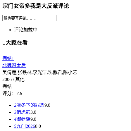
宗门女帝多我是大反派评论
评论加载中...

大家在看
完结
1
北魏冯太后
吴倩莲,张铁林,李光洁,沈傲君,陈小艺
2006 / 其他
完结
评分：
7.8
2
凛冬下的罪恶
9.0
3
猎虎贰
3.0
4
御廷谣
9.0
5
九门2026
8.0