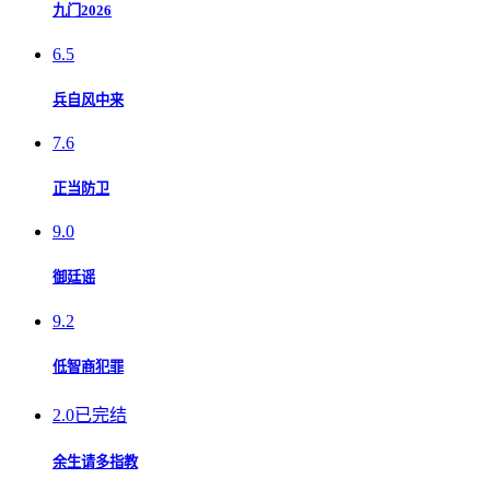
九门2026
6.5
兵自风中来
7.6
正当防卫
9.0
御廷谣
9.2
低智商犯罪
2.0
已完结
余生请多指教