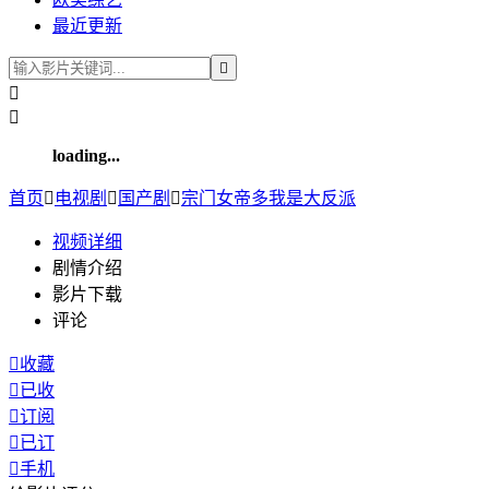
最近更新



loading...
首页

电视剧

国产剧

宗门女帝多我是大反派
视频
详细
剧情介绍
影片下载
评论

收藏

已收

订阅

已订

手机