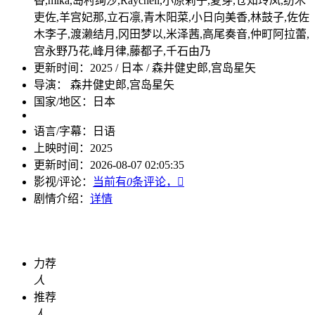
香,mika,岛村绚沙,Raychell,小原莉子,夏芽,仓知玲凤,纺木
吏佐,羊宫妃那,立石凛,青木阳菜,小日向美香,林鼓子,佐佐
木李子,渡濑结月,冈田梦以,米泽茜,高尾奏音,仲町阿拉蕾,
宫永野乃花,峰月律,藤都子,千石由乃
更新时间：
2025 / 日本 / 森井健史郎,宫岛星矢
导演： 森井健史郎,宫岛星矢
国家/地区：
日本
语言/字幕：
日语
上映时间：
2025
更新时间：
2026-08-07 02:05:35
影视/评论：
当前有
0
条评论，

剧情介绍：
详情
力荐
人
推荐
人