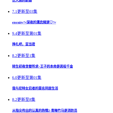
巨人族的新娘
7.1
更新至03集
eternity～深夜的濡恋频道♡～
9.4
更新至第01集
挣扎吧，亚当君
8.2
更新至1集
转生初夜贪婪所求~王子的本命是恶役千金
6.0
更新至第01集
我与尼特女忍者的莫名同居生活
8.2
更新至8集
从指尖传出的认真的热情2-青梅竹马是消防员