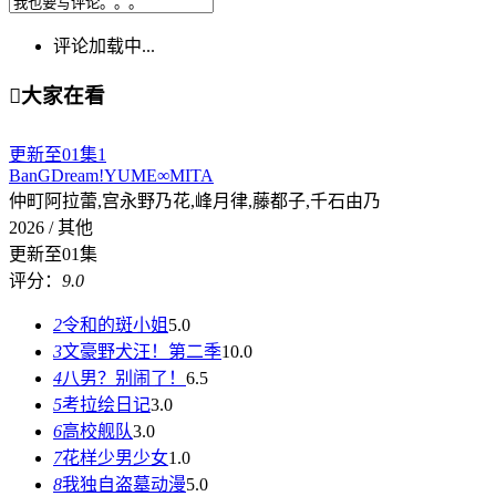
评论加载中...

大家在看
更新至01集
1
BanGDream!YUME∞MITA
仲町阿拉蕾,宫永野乃花,峰月律,藤都子,千石由乃
2026 / 其他
更新至01集
评分：
9.0
2
令和的斑小姐
5.0
3
文豪野犬汪！第二季
10.0
4
八男？别闹了！
6.5
5
考拉绘日记
3.0
6
高校舰队
3.0
7
花样少男少女
1.0
8
我独自盗墓动漫
5.0