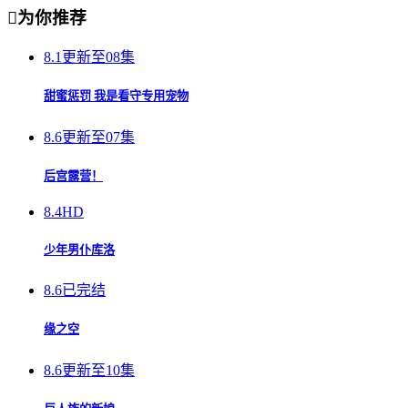

为你推荐
8.1
更新至08集
甜蜜惩罚 我是看守专用宠物
8.6
更新至07集
后宫露营！
8.4
HD
少年男仆库洛
8.6
已完结
缘之空
8.6
更新至10集