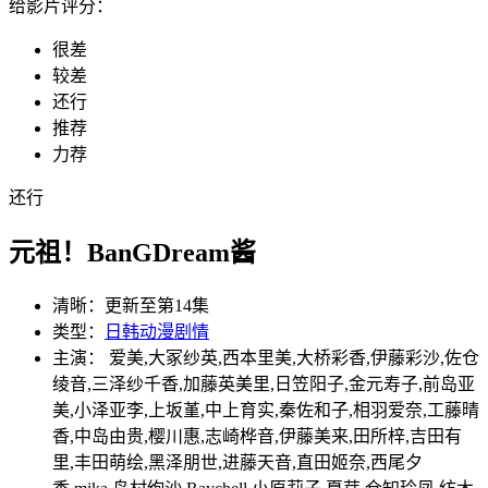
给影片评分：
很差
较差
还行
推荐
力荐
还行
元祖！BanGDream酱
清晰：
更新至第14集
类型：
日韩动漫
剧情
主演： 爱美,大冢纱英,西本里美,大桥彩香,伊藤彩沙,佐仓
绫音,三泽纱千香,加藤英美里,日笠阳子,金元寿子,前岛亚
美,小泽亚李,上坂堇,中上育实,秦佐和子,相羽爱奈,工藤晴
香,中岛由贵,樱川惠,志崎桦音,伊藤美来,田所梓,吉田有
里,丰田萌绘,黑泽朋世,进藤天音,直田姬奈,西尾夕