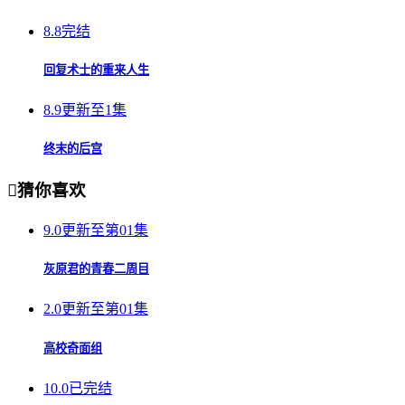
8.8
完结
回复术士的重来人生
8.9
更新至1集
终末的后宫

猜你喜欢
9.0
更新至第01集
灰原君的青春二周目
2.0
更新至第01集
高校奇面组
10.0
已完结