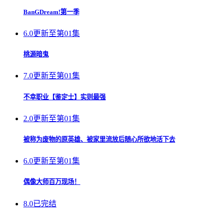
BanGDream!第一季
6.0
更新至第01集
桃源暗鬼
7.0
更新至第01集
不幸职业【鉴定士】实则最强
2.0
更新至第01集
被称为废物的原英雄、被家里流放后随心所欲地活下去
6.0
更新至第01集
偶像大师百万现场！
8.0
已完结