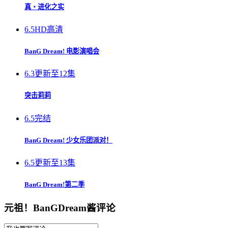
真・进化之实
6.5
HD高清
BanG Dream! 电影演唱会
6.3
更新至12集
突击莉莉
6.5
完结
BanG Dream! 少女乐团派对！
6.5
更新至13集
BanG Dream!第二季
元祖！BanGDream酱评论