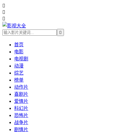




首页
电影
电视剧
动漫
综艺
榜单
动作片
喜剧片
爱情片
科幻片
恐怖片
战争片
剧情片