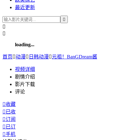
最近更新



loading...
首页

动漫

日韩动漫

元祖！BanGDream酱
视频
详细
剧情介绍
影片下载
评论

收藏

已收

订阅

已订

手机