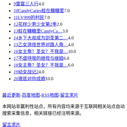
9
雷霆三人行
4.0
10
CandyCaries蛀在糖糖里
7.0
11
LV999的村民
7.0
12
花样少男少女第2季
2.0
13
蛀在糖糖里CandyCa…
3.0
14
乡下大叔成为剑圣第二…
4.0
15
乙女游戏世界对路人角…
4.0
16
女主角？圣女？不我是…
10.0
17
不虐待我的继母与继姐
6.0
18
女主角？圣女？不我是…
6.0
19
幼女战记2
4.0
20
澈底对你成瘾
10.0
最近更新
-
百度地图
-
RSS地图
-
留言求片
本网站非赢利性站点，所有内容均来源于互联网相关站点自动
搜索采集信息，相关链接已经注明来源。
留言求片