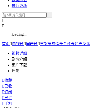
最近更新



loading...
首页

电视剧

国产剧

气哭穿成假千金还要娇养反派
视频
详细
剧情介绍
影片下载
评论

收藏

已收

订阅

已订

手机