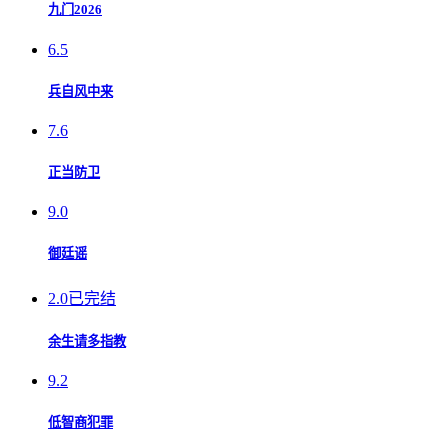
九门2026
6.5
兵自风中来
7.6
正当防卫
9.0
御廷谣
2.0
已完结
余生请多指教
9.2
低智商犯罪