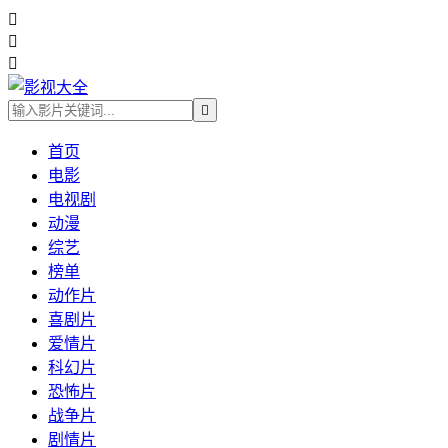




首页
电影
电视剧
动漫
综艺
榜单
动作片
喜剧片
爱情片
科幻片
恐怖片
战争片
剧情片