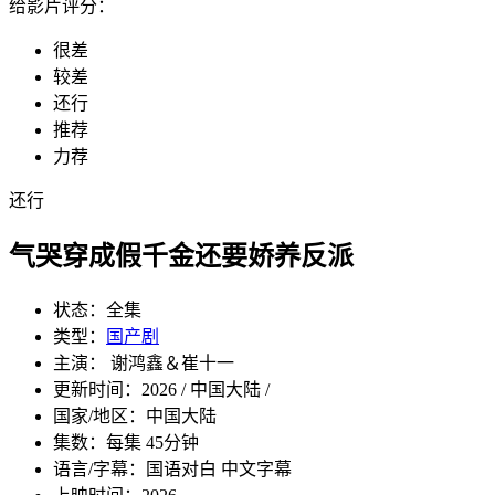
给影片评分：
很差
较差
还行
推荐
力荐
还行
气哭穿成假千金还要娇养反派
状态：
全集
类型：
国产剧
主演： 谢鸿鑫＆崔十一
更新时间：
2026 / 中国大陆 /
国家/地区：
中国大陆
集数：
每集 45分钟
语言/字幕：
国语对白 中文字幕