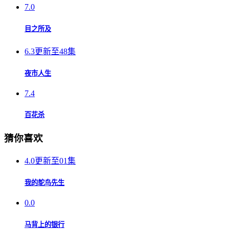
7.0
目之所及
6.3
更新至48集
夜市人生
7.4
百花杀
猜你喜欢
4.0
更新至01集
我的鸵鸟先生
0.0
马背上的银行