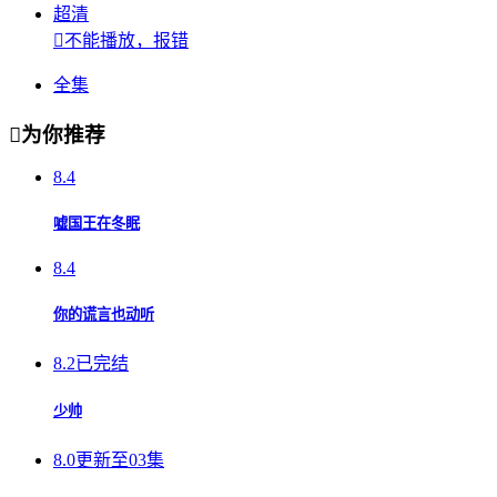
超清

不能播放，报错
全集

为你推荐
8.4
嘘国王在冬眠
8.4
你的谎言也动听
8.2
已完结
少帅
8.0
更新至03集