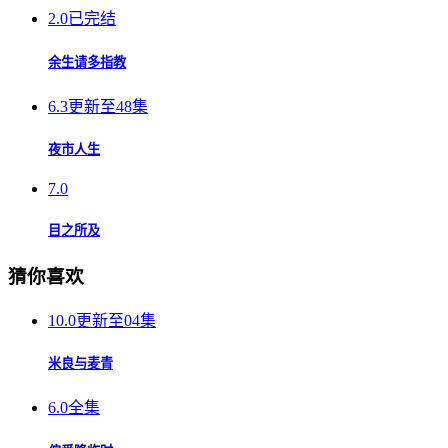
2.0
已完结
余生请多指教
6.3
更新至48集
夜市人生
7.0
目之所及
猜你喜欢
10.0
更新至04集
米良与麦青
6.0
全集