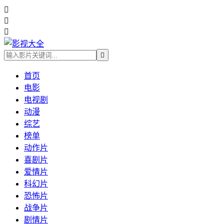




首页
电影
电视剧
动漫
综艺
榜单
动作片
喜剧片
爱情片
科幻片
恐怖片
战争片
剧情片