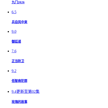
九门2026
6.5
兵自风中来
9.0
御廷谣
7.6
正当防卫
9.2
低智商犯罪
9.4
更新至第02集
玫瑰的故事