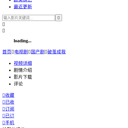
最近更新



loading...
首页

电视剧

国产剧

破茧成我
视频
详细
剧情介绍
影片下载
评论

收藏

已收

订阅

已订

手机