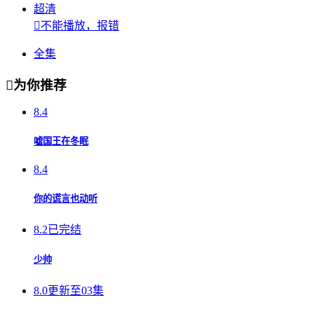
超清

不能播放，报错
全集

为你推荐
8.4
嘘国王在冬眠
8.4
你的谎言也动听
8.2
已完结
少帅
8.0
更新至03集