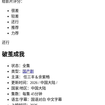
给影片评分：
很差
较差
还行
推荐
力荐
还行
破茧成我
状态：
全集
类型：
国产剧
主演： 任三丰＆余紫畅
更新时间：
2026 / 中国大陆 /
国家/地区：
中国大陆
集数：
每集 45分钟
语言/字幕：
国语对白 中文字幕