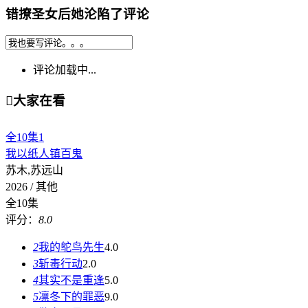
错撩圣女后她沦陷了评论
评论加载中...

大家在看
全10集
1
我以纸人镇百鬼
苏木,苏远山
2026 / 其他
全10集
评分：
8.0
2
我的鸵鸟先生
4.0
3
斩毒行动
2.0
4
其实不是重逢
5.0
5
凛冬下的罪恶
9.0