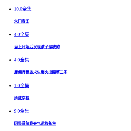
10.0
全集
朱门春闺
4.0
全集
当上月嫂后发现孩子是我的
4.0
全集
雇佣兵荒岛求生爆火出圈第二季
1.0
全集
娇藏京枝
9.0
全集
因果系统我夺气运救苍生