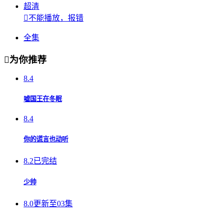
超清

不能播放，报错
全集

为你推荐
8.4
嘘国王在冬眠
8.4
你的谎言也动听
8.2
已完结
少帅
8.0
更新至03集