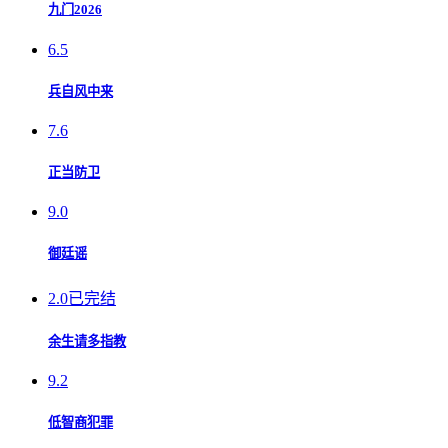
九门2026
6.5
兵自风中来
7.6
正当防卫
9.0
御廷谣
2.0
已完结
余生请多指教
9.2
低智商犯罪