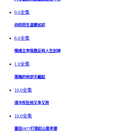
9.0
全集
向阳而生温暖如初
8.0
全集
情绪主宰我靠反转人生封神
1.0
全集
落魄的他逆天崛起
10.0
全集
清冷权臣他又争又抢
10.0
全集
重回1977打猎赶山娶老婆