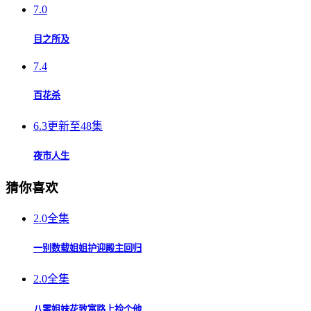
7.0
目之所及
7.4
百花杀
6.3
更新至48集
夜市人生
猜你喜欢
2.0
全集
一别数载姐姐护迎殿主回归
2.0
全集
八零姐妹花致富路上捡个他