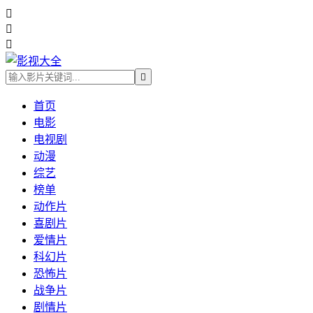




首页
电影
电视剧
动漫
综艺
榜单
动作片
喜剧片
爱情片
科幻片
恐怖片
战争片
剧情片