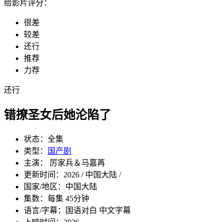
给影片评分：
很差
较差
还行
推荐
力荐
还行
错撩圣女后她沦陷了
状态：
全集
类型：
国产剧
主演： 厉家兵＆马嘉苒
更新时间：
2026 / 中国大陆 /
国家/地区：
中国大陆
集数：
每集 45分钟
语言/字幕：
国语对白 中文字幕