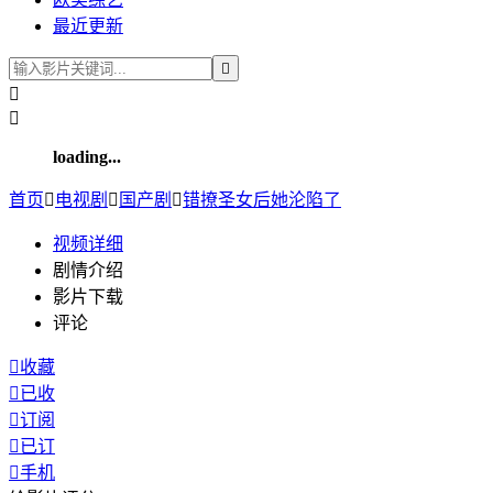
最近更新



loading...
首页

电视剧

国产剧

错撩圣女后她沦陷了
视频
详细
剧情介绍
影片下载
评论

收藏

已收

订阅

已订

手机