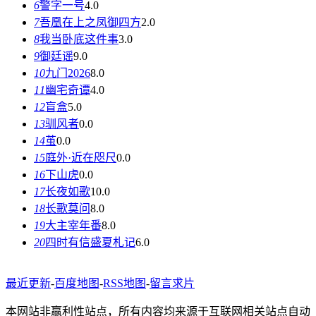
6
警字一号
4.0
7
吾凰在上之凤御四方
2.0
8
我当卧底这件事
3.0
9
御廷谣
9.0
10
九门2026
8.0
11
幽宅奇谭
4.0
12
盲盒
5.0
13
驯风者
0.0
14
茧
0.0
15
庭外·近在咫尺
0.0
16
下山虎
0.0
17
长夜如歌
10.0
18
长歌莫问
8.0
19
大主宰年番
8.0
20
四时有信盛夏札记
6.0
最近更新
-
百度地图
-
RSS地图
-
留言求片
本网站非赢利性站点，所有内容均来源于互联网相关站点自动